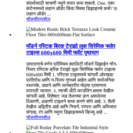
संदर्भासाठी चाचणी नमुने तयार करू शकतो. One. एका
कंटेनरमध्ये लहान ऑर्डर किंवा मिक्स डिझाइनचे कसे? उ:
लहान ऑर्डर ...
चौकशी
तपशील
मॉडर्न रस्टिक ब्रिक टेराझो लुक सिरेमिक फ्लोर
टाइल्स 600x600 मिमी फ्लॅट पृष्ठभाग
उत्पादनाचे वर्णन प्रीमियम क्वालिटी मॉडर्न डिझाईन नॉन-
स्लिप रस्टिक ब्रीक टेराझो लूक सिरेमिक फ्लोर टाइल्स
600x600 मिमी 1. रस्टिक टाइलमध्ये चांगली ओरखडा
प्रतिरोध आणि न-स्लिप गुणधर्म आहेत आणि सार्वजनिक
स्थानके, उद्याने आणि लायब्ररीत मोठ्या प्रमाणात
वापरली जातात. २. त्याची अँटी-फाउलिंग क्षमता देखील
चांगली आहे, विशेषत: जड तेलाच्या डाग असलेल्या
ठिकाणी, अडाणी टाइलने साफ करणे सोपे आहे. 3. शैली
देखील अद्वितीय आहे आणि निसर्ग, परंपरा आणि अभिजात
संग्रह, रंग आणि नमुना डिझाइनमध्ये व्हिज्यु आहे ...
चौकशी
तपशील