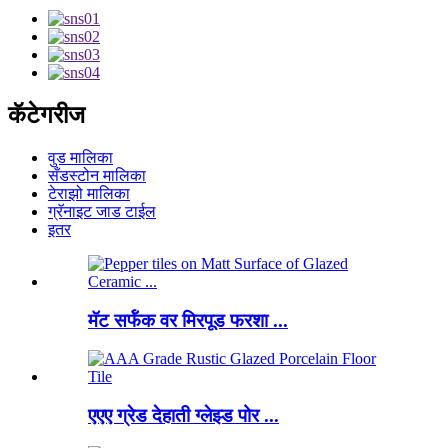
कॅटेगरीज
वुड मालिका
सँडस्टोन मालिका
टेराझो मालिका
ग्रॅनाइट जाड टाईल
इतर
मॅट सर्फॅक वर मिरपूड फरशा ...
एएए ग्रेड देहाती ग्लेझ्ड पोर ...