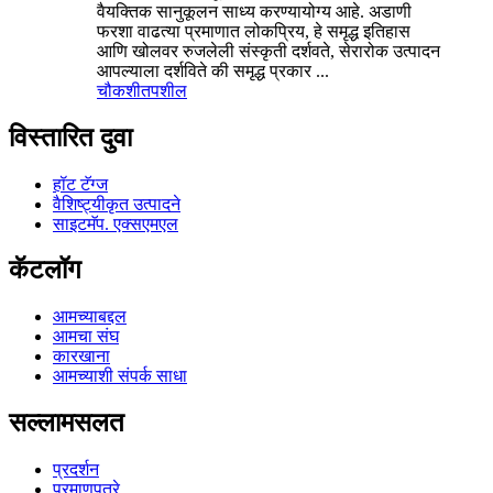
वैयक्तिक सानुकूलन साध्य करण्यायोग्य आहे. अडाणी
फरशा वाढत्या प्रमाणात लोकप्रिय, हे समृद्ध इतिहास
आणि खोलवर रुजलेली संस्कृती दर्शवते, सेरारोक उत्पादन
आपल्याला दर्शविते की समृद्ध प्रकार ...
चौकशी
तपशील
विस्तारित दुवा
हॉट टॅग्ज
वैशिष्ट्यीकृत उत्पादने
साइटमॅप. एक्सएमएल
कॅटलॉग
आमच्याबद्दल
आमचा संघ
कारखाना
आमच्याशी संपर्क साधा
सल्लामसलत
प्रदर्शन
प्रमाणपत्रे