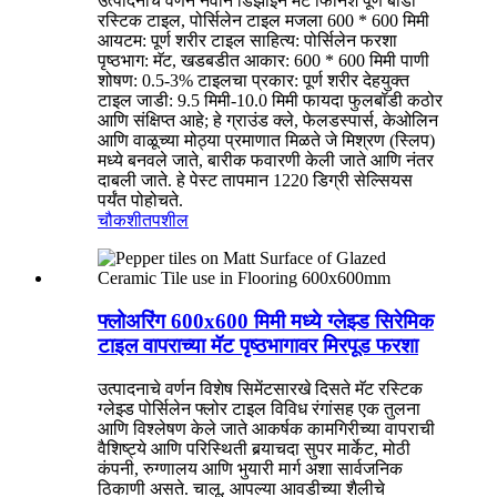
उत्पादनाचे वर्णन नवीन डिझाइन मॅट फिनिश पूर्ण बॉडी
रस्टिक टाइल, पोर्सिलेन टाइल मजला 600 * 600 मिमी
आयटम: पूर्ण शरीर टाइल साहित्य: पोर्सिलेन फरशा
पृष्ठभाग: मॅट, खडबडीत आकार: 600 * 600 मिमी पाणी
शोषण: 0.5-3% टाइलचा प्रकार: पूर्ण शरीर देहयुक्त
टाइल जाडी: 9.5 मिमी-10.0 मिमी फायदा फुलबॉडी कठोर
आणि संक्षिप्त आहे; हे ग्राउंड क्ले, फेलडस्पार्स, केओलिन
आणि वाळूच्या मोठ्या प्रमाणात मिळते जे मिश्रण (स्लिप)
मध्ये बनवले जाते, बारीक फवारणी केली जाते आणि नंतर
दाबली जाते. हे पेस्ट तापमान 1220 डिग्री सेल्सियस
पर्यंत पोहोचते.
चौकशी
तपशील
फ्लोअरिंग 600x600 मिमी मध्ये ग्लेझ्ड सिरेमिक
टाइल वापराच्या मॅट पृष्ठभागावर मिरपूड फरशा
उत्पादनाचे वर्णन विशेष सिमेंटसारखे दिसते मॅट रस्टिक
ग्लेझ्ड पोर्सिलेन फ्लोर टाइल विविध रंगांसह एक तुलना
आणि विश्लेषण केले जाते आकर्षक कामगिरीच्या वापराची
वैशिष्ट्ये आणि परिस्थिती बर्‍याचदा सुपर मार्केट, मोठी
कंपनी, रुग्णालय आणि भुयारी मार्ग अशा सार्वजनिक
ठिकाणी असते. चालू. आपल्या आवडीच्या शैलीचे