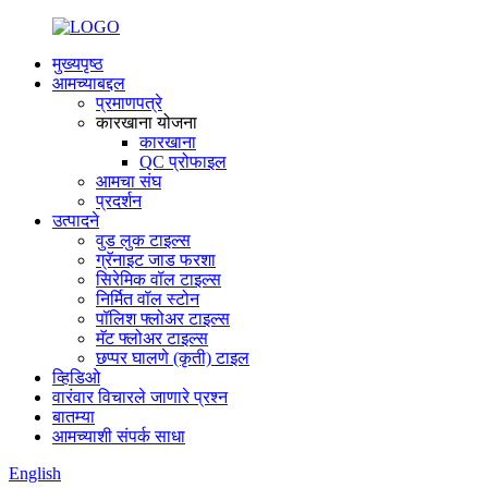
मुख्यपृष्ठ
आमच्याबद्दल
प्रमाणपत्रे
कारखाना योजना
कारखाना
QC प्रोफाइल
आमचा संघ
प्रदर्शन
उत्पादने
वुड लुक टाइल्स
ग्रॅनाइट जाड फरशा
सिरेमिक वॉल टाइल्स
निर्मित वॉल स्टोन
पॉलिश फ्लोअर टाइल्स
मॅट फ्लोअर टाइल्स
छप्पर घालणे (कृती) टाइल
व्हिडिओ
वारंवार विचारले जाणारे प्रश्न
बातम्या
आमच्याशी संपर्क साधा
English