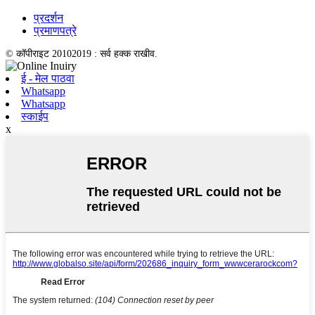
प्रदर्शन
प्रमाणपत्रे
© कॉपीराइट 20102019 : सर्व हक्क राखीव.
ई - मेल पाठवा
Whatsapp
Whatsapp
स्काईप
x