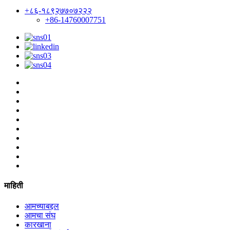
+८६-१८९२७७०७२२२
+86-14760007751
माहिती
आमच्याबद्दल
आमचा संघ
कारखाना