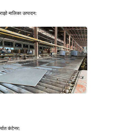
ेराझो मालिका उत्पादन:
र्यात कंटेनर: