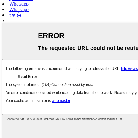
Whatsapp
Whatsapp
स्काईप
x