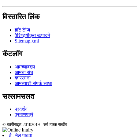
विस्तारित लिंक
हॉट टॅग्ज
वैशिष्ट्यीकृत उत्पादने
Sitemap.xml
कॅटलॉग
आमच्याबद्दल
आमचा संघ
कारखाना
आमच्याशी संपर्क साधा
सल्लामसलत
प्रदर्शन
प्रमाणपत्रे
© कॉपीराइट 20102019 : सर्व हक्क राखीव.
ई - मेल पाठवा