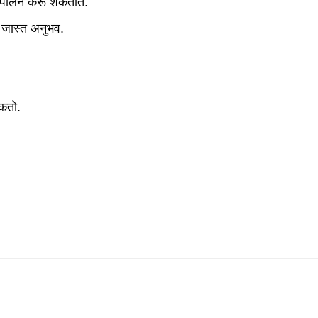
तीचे पालन करू शकतात.
ा जास्त अनुभव.
शकतो.