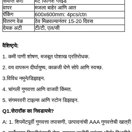
समाप्त करा
मॅट फिनिश ग्लेझ्ड
वापर
मजला बाहेर आणि आत
पॅकिंग
600x600mm: 4pcs/ctn
वितरण वेळ
ठेव मिळवल्यानंतर 15-20 दिवस
देयक अटी
टी/टी, एल/सी
वैशिष्ट्ये:
1. कमी पाणी शोषण, मजबूत पोशाख प्रतिरोधक.
2. वय वापरून दीर्घायुष्य, काळजी घेणे सोपे आणि स्वच्छ.
3.विविध नमुने/डिझाइन.
4. चांगली गुणवत्ता आणि वाजवी किंमत.
5. संगमरवरी टाइल्स आणि स्टोन डिझाइन.
Q1.सेरारॉक का निवडायचे?
A: 1. शिपमेंटपूर्वी गुणवत्ता तपासणी, उत्पादनांची AAA गुणवत्तेची खात्री