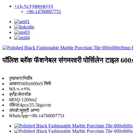
+८६-१८९२७७०७२२२
+86-14760007751
पॉलिश ब्लॅक फॅशनेबल संगमरवरी पोर्सिलेन टाइल 60
पृष्ठभाग:
निर्दोष
आकार:
600x600x9 मिमी
WA:
०.०१%
ब्रँड:
सेरारॉक
MOQ:
1200m2
पॅकेज:
4pcs/25.5kgs/ctn
संपर्क:
सुश्री अण्णा
WhatsApp:
+86-14760007751