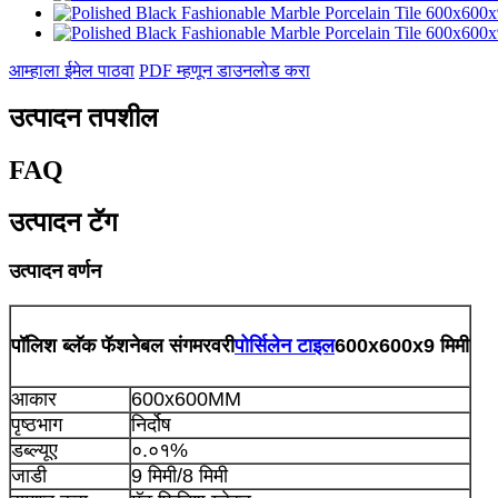
आम्हाला ईमेल पाठवा
PDF म्हणून डाउनलोड करा
उत्पादन तपशील
FAQ
उत्पादन टॅग
उत्पादन वर्णन
पॉलिश ब्लॅक फॅशनेबल संगमरवरी
पोर्सिलेन टाइल
600x600x9 मिमी
आकार
600x600MM
पृष्ठभाग
निर्दोष
डब्ल्यूए
०.०१%
जाडी
9 मिमी/8 मिमी