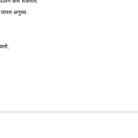
तीचे पालन करू शकतात.
ा जास्त अनुभव.
शकतो.