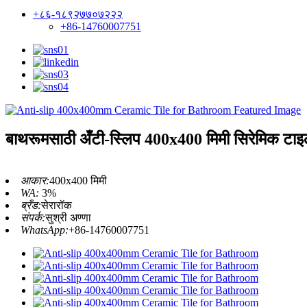
+८६-१८९२७७०७२२२
+86-14760007751
बाथरूमसाठी अँटी-स्लिप 400x400 मिमी सिरेमिक टा
आकार:
400x400 मिमी
WA:
3%
ब्रँड:
सेरारॉक
संपर्क:
सुश्री अण्णा
WhatsApp:
+86-14760007751