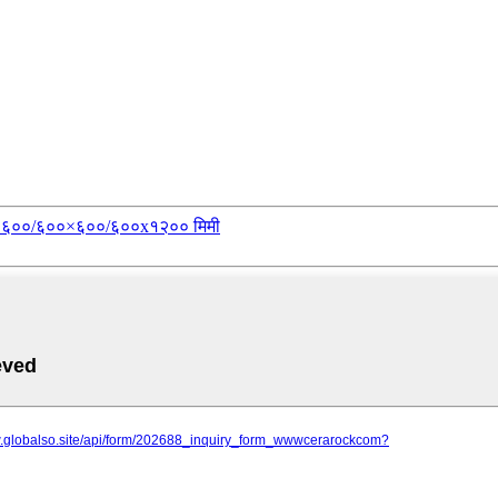
३००×६००/६००×६००/६००x१२०० मिमी