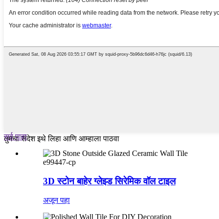
सर्व पाहा
तुमचा संदेश इथे लिहा आणि आम्हाला पाठवा
e99447-cp
3D स्टोन बाहेर ग्लेझ्ड सिरेमिक वॉल टाइल
अजून पहा