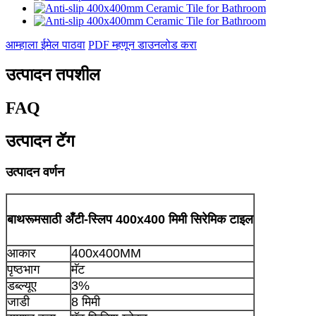
आम्हाला ईमेल पाठवा
PDF म्हणून डाउनलोड करा
उत्पादन तपशील
FAQ
उत्पादन टॅग
उत्पादन वर्णन
बाथरूमसाठी अँटी-स्लिप 400x400 मिमी सिरेमिक टाइल
आकार
400x400MM
पृष्ठभाग
मॅट
डब्ल्यूए
3%
जाडी
8 मिमी