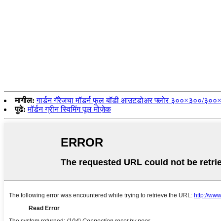
मागील:
गार्डन गॅरेजचा मॉडर्न फुल बॉडी आउटडोअर फ्लोर ३००×३००/
पुढे:
मॉर्डन ग्रीन स्विमिंग पूल मोज़ेक