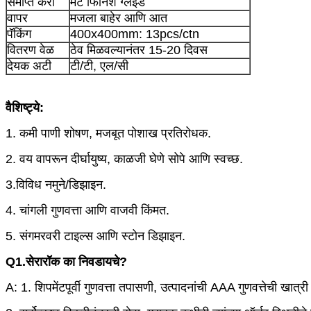
समाप्त करा
मॅट फिनिश ग्लेझ्ड
वापर
मजला बाहेर आणि आत
पॅकिंग
400x400mm: 13pcs/ctn
वितरण वेळ
ठेव मिळवल्यानंतर 15-20 दिवस
देयक अटी
टी/टी, एल/सी
वैशिष्ट्ये:
1. कमी पाणी शोषण, मजबूत पोशाख प्रतिरोधक.
2. वय वापरून दीर्घायुष्य, काळजी घेणे सोपे आणि स्वच्छ.
3.विविध नमुने/डिझाइन.
4. चांगली गुणवत्ता आणि वाजवी किंमत.
5. संगमरवरी टाइल्स आणि स्टोन डिझाइन.
Q1.सेरारॉक का निवडायचे?
A: 1. शिपमेंटपूर्वी गुणवत्ता तपासणी, उत्पादनांची AAA गुणवत्तेची खात्री